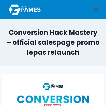
Skip
to
content
Conversion Hack Mastery
– official salespage promo
lepas relaunch