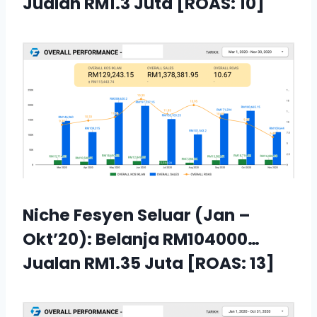
Jualan RM1.3 Juta [ROAS: 10]
Niche Fesyen Seluar (Jan –
Okt’20): Belanja RM104000…
Jualan RM1.35 Juta [ROAS: 13]