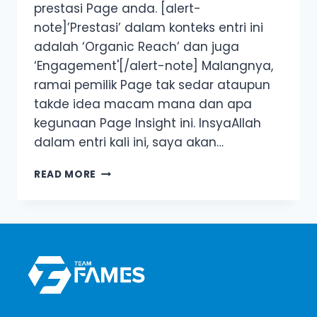
prestasi Page anda. [alert-
note]’Prestasi’ dalam konteks entri ini
adalah ‘Organic Reach’ dan juga
‘Engagement'[/alert-note] Malangnya,
ramai pemilik Page tak sedar ataupun
takde idea macam mana dan apa
kegunaan Page Insight ini. InsyaAllah
dalam entri kali ini, saya akan…
3
READ MORE
FUNGSI
PAGE
INSIGHT
YANG
SANGAT
MENARIK
UNTUK
ANDA
CUBA