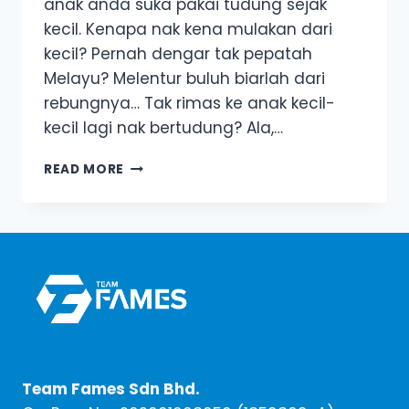
anak anda suka pakai tudung sejak
kecil. Kenapa nak kena mulakan dari
kecil? Pernah dengar tak pepatah
Melayu? Melentur buluh biarlah dari
rebungnya… Tak rimas ke anak kecil-
kecil lagi nak bertudung? Ala,…
3
READ MORE
TIPS
SUPAYA
ANAK
SUKA
BERTUDUNG
Team Fames Sdn Bhd.