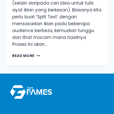
(selain daripada cari idea untuk tulis
ayat iklan yang berkesan). Biasanya kita
perlu buat ‘Split Test’ dengan
mensasarkan iklan pada beberapa
audience berbeza, kemudian tunggu
dan lihat macam mana hasilnya.
Proses ini akan…
CARA
READ MORE
KENALPASTI
INTEREST
YANG
BETUL-
BETUL
BERKESAN
UNTUK
FB
ADS