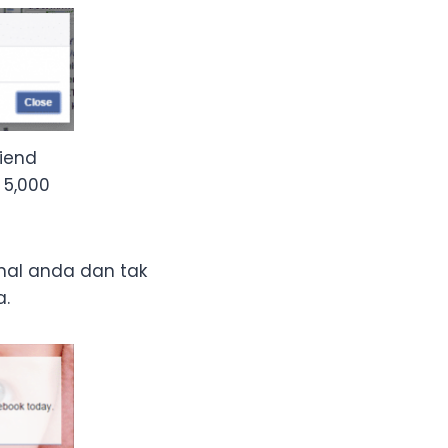
riend
 5,000
nal anda dan tak
a.