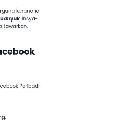
rguna kerana ia
k banyak
, insya-
a tawarkan.
acebook
cebook Peribadi
ng.