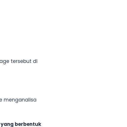
sage tersebut di
ge menganalisa
st yang berbentuk