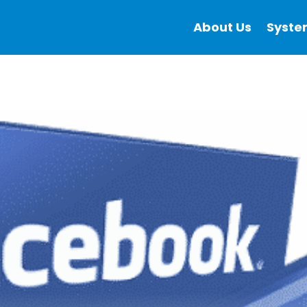
About Us
Syste