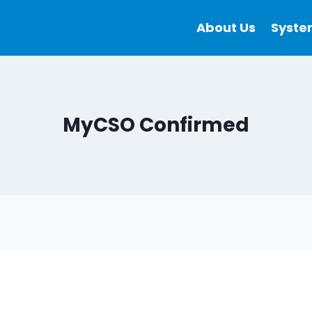
About Us
Syste
MyCSO Confirmed