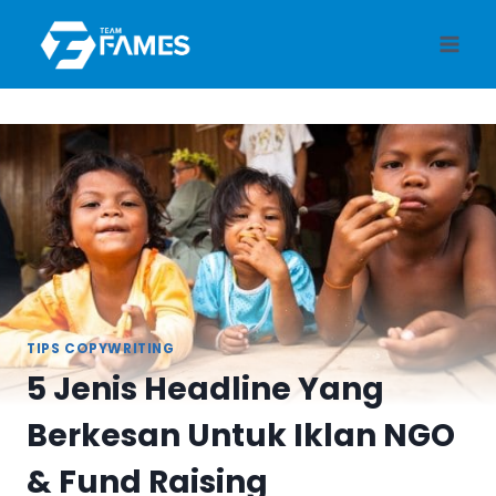
Skip
to
content
TIPS COPYWRITING
5 Jenis Headline Yang
Berkesan Untuk Iklan NGO
& Fund Raising