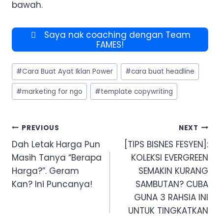
bawah.
Saya nak coaching dengan Team
FAMES!
Post
#
Cara Buat Ayat Iklan Power
#
cara buat headline
Tags:
#
marketing for ngo
#
template copywriting
Post
PREVIOUS
NEXT
navigation
Dah Letak Harga Pun
[TIPS BISNES FESYEN]:
Masih Tanya “Berapa
KOLEKSI EVERGREEN
Harga?”. Geram
SEMAKIN KURANG
Kan? Ini Puncanya!
SAMBUTAN? CUBA
GUNA 3 RAHSIA INI
UNTUK TINGKATKAN