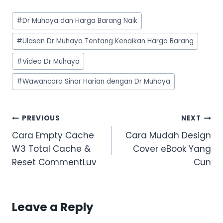
Post
#
Dr Muhaya dan Harga Barang Naik
Tags:
#
Ulasan Dr Muhaya Tentang Kenaikan Harga Barang
#
Video Dr Muhaya
#
Wawancara Sinar Harian dengan Dr Muhaya
Post
PREVIOUS
NEXT
navigation
Cara Empty Cache
Cara Mudah Design
W3 Total Cache &
Cover eBook Yang
Reset CommentLuv
Cun
Leave a Reply