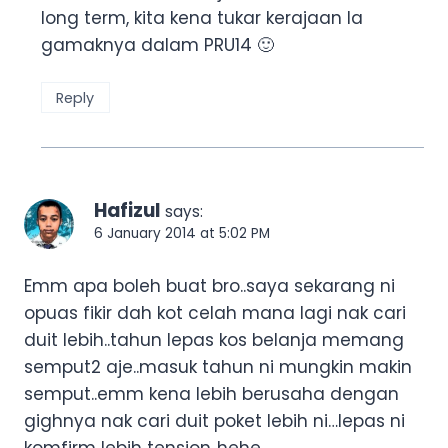
long term, kita kena tukar kerajaan la
gamaknya dalam PRU14 🙂
Reply
Hafizul
says:
6 January 2014 at 5:02 PM
Emm apa boleh buat bro..saya sekarang ni
opuas fikir dah kot celah mana lagi nak cari
duit lebih..tahun lepas kos belanja memang
semput2 aje..masuk tahun ni mungkin makin
semput..emm kena lebih berusaha dengan
gighnya nak cari duit poket lebih ni…lepas ni
komfirm lebih tension..hehe