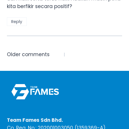
kita berfikir secara positif?
Reply
Comments
Older comments
navigation
Team Fames Sdn Bhd.
Co. Reg. No.: 202001003050 (1359369-A)