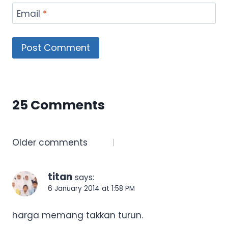
Email
*
25 Comments
Comments
Older comments
navigation
titan
says:
6 January 2014 at 1:58 PM
harga memang takkan turun.