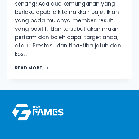
senang! Ada dua kemungkinan yang
berlaku apabila kita naikkan bajet iklan
yang pada mulanya memberi result
yang positif. Iklan tersebut akan makin
perform dan boleh capai target anda,
atau… Prestasi iklan tiba-tiba jatuh dan
kos…
3
READ MORE
CARA
UNTUK
NAIKKAN
BAJET
IKLAN
DI
FACEBOOK
DENGAN
SELAMAT