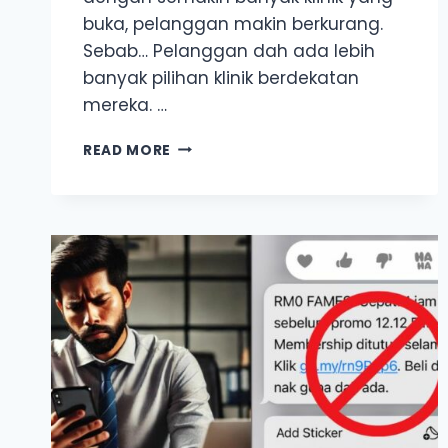
buka, pelanggan makin berkurang.
Sebab… Pelanggan dah ada lebih
banyak pilihan klinik berdekatan
mereka. …
PESAKIT
READ MORE
SEMAKIN
BERKURANG?
TINGKATKAN
PENGUNJUNG
KLINIK
ANDA
DENGAN
5
STRATEGI
INI!