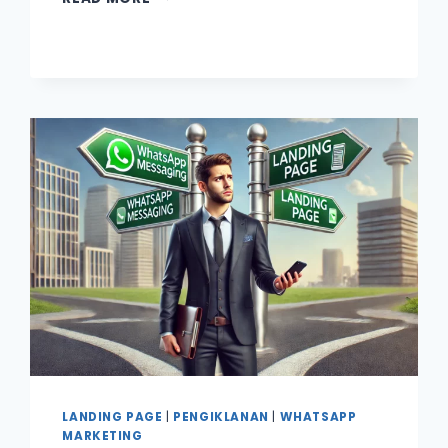
SEBAB
BAGAIMANA
CHATBOT
AI
DI
WHATSAPP
BOLEH
KURANGKAN
KOS
TAMBAH
TEAM
SALES
BARU
LANDING PAGE
|
PENGIKLANAN
|
WHATSAPP
MARKETING