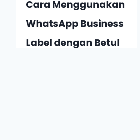
Cara Menggunakan
WhatsApp Business
Label dengan Betul
By
Shahirah Zahimi
5 July 2024
Label dalam WhatsApp Business
bukanlah satu features yang baru.
Tetapi, ia masih salah satu ciri yang
sangat berguna bagi anda yang
masih buat closing menggunakan
WhatsApp. Cuma walaupun fungsi
ini sudah lama diperkenalkan, tetapi
masih ramai orang tak gunakan