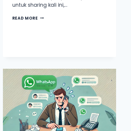
untuk sharing kali ini,…
5
READ MORE
CARA
TULIS
SKRIP
BROADCAST
WHATSAPP
YANG
SELAMAT
&
KURANG
RISIKO
KENA
BANNED