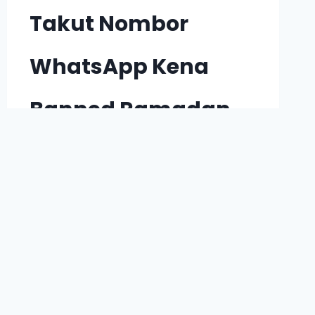
Takut Nombor
WhatsApp Kena
Banned Ramadan
Nanti? Ini 3 Backup
Plan Untuk Anda.
By
Shahirah Zahimi
4 March 2024
Bulan Ramadan ni boleh kata bulan
yang paling sibuk, paling masyuk
untuk bisnes niche fesyen &