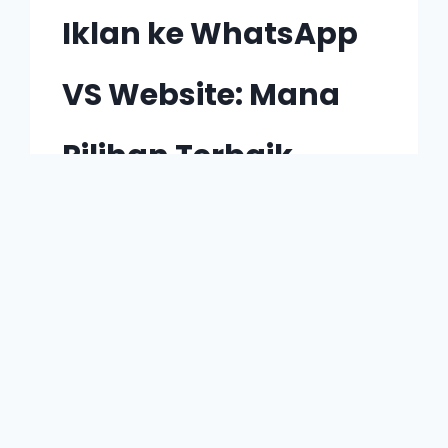
Iklan ke WhatsApp
VS Website: Mana
Pilihan Terbaik
untuk Dijadikan
Medium Jualan?
By
Shahirah Zahimi
5 July 2024
Bila kita bincangkan topik cari leads
melalaui iklan berbayar, funnel iklan
adalah salah satu perkara yang