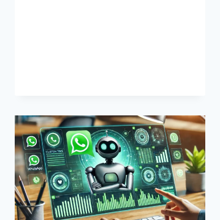
NAIKKAN
CLOSING
RATE
DI
WHATSAPP
UNTUK
PENIAGA
ONLINE