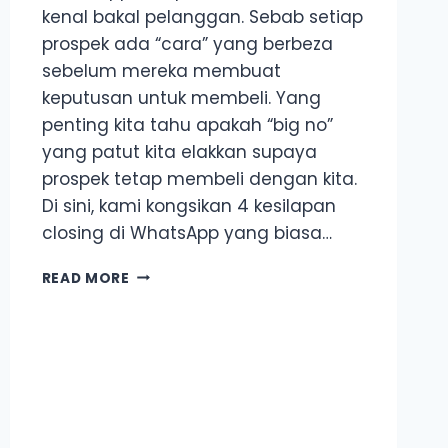
kenal bakal pelanggan. Sebab setiap
prospek ada “cara” yang berbeza
sebelum mereka membuat
keputusan untuk membeli. Yang
penting kita tahu apakah “big no”
yang patut kita elakkan supaya
prospek tetap membeli dengan kita.
Di sini, kami kongsikan 4 kesilapan
closing di WhatsApp yang biasa…
CLOSING
READ MORE
RATE
RENDAH?
INI
4
KESILAPAN
CLOSING
DI
WHATSAPP