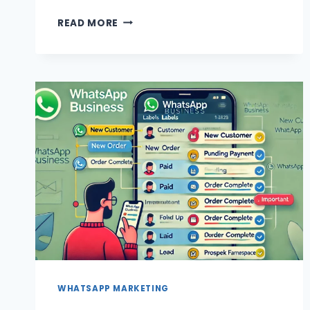
SKMM
READ MORE
SEKAT
URL
DALAM
SMS
BERMULA
1
SEPTEMBER
2024?
INI
BACKUP
PLAN
YANG
PEMILIK
BISNES
PERLU
BUAT
WHATSAPP MARKETING