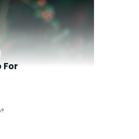
 For
e?