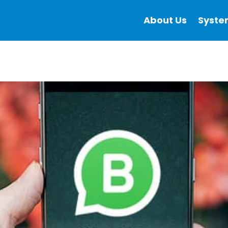
About Us
Syste