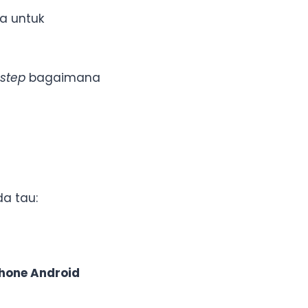
a untuk
 step
bagaimana
a tau:
hone Android