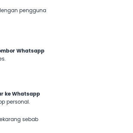
s dengan pengguna
nombor Whatsapp
es.
ar ke Whatsapp
pp personal.
sekarang sebab