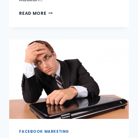
3
READ MORE
PUNCA
KOS
IKLAN
BOLEH
MELAMBUNG
TIBA-
TIBA
DAN
APA
YANG
ANDA
PATUT
BUAT?
FACEBOOK MARKETING