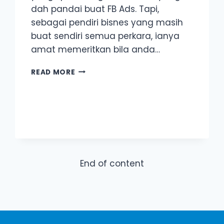
dah pandai buat FB Ads. Tapi,
sebagai pendiri bisnes yang masih
buat sendiri semua perkara, ianya
amat memeritkan bila anda…
3
READ MORE
KESALAHAN
YANG
RAMAI
“PLAYER
FB
ADS”
KERAP
BUAT
End of content
(DAN
APA
SOLUSINYA)