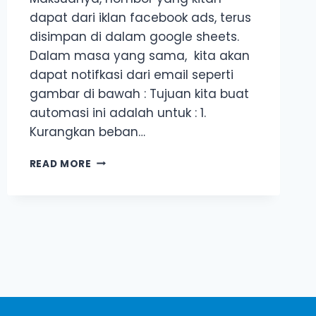
dapat dari iklan facebook ads, terus
disimpan di dalam google sheets.
Dalam masa yang sama, kita akan
dapat notifkasi dari email seperti
gambar di bawah : Tujuan kita buat
automasi ini adalah untuk : 1.
Kurangkan beban…
[CASE
READ MORE
STUDY]
MACAM
MANA
NAK
AUTO-
SAVE
NOMBOR
WHATSAPP
DARI
IKLAN