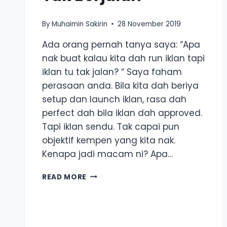
By
Muhaimin Sakirin
28 November 2019
Ada orang pernah tanya saya: “Apa
nak buat kalau kita dah run iklan tapi
iklan tu tak jalan? “ Saya faham
perasaan anda. Bila kita dah beriya
setup dan launch iklan, rasa dah
perfect dah bila iklan dah approved.
Tapi iklan sendu. Tak capai pun
objektif kempen yang kita nak.
Kenapa jadi macam ni? Apa…
4
READ MORE
CARA
APA
NAK
BUAT