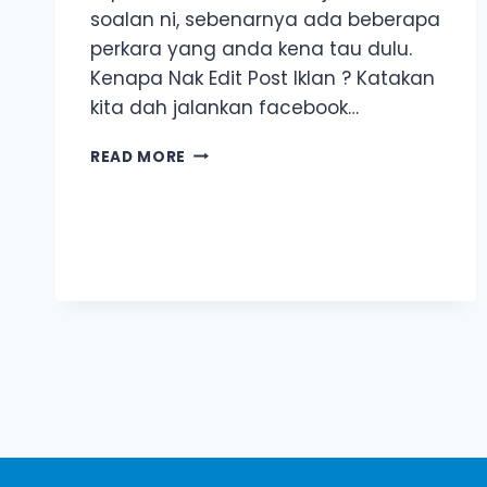
soalan ni, sebenarnya ada beberapa
perkara yang anda kena tau dulu.
Kenapa Nak Edit Post Iklan ? Katakan
kita dah jalankan facebook…
CARA
READ MORE
EDIT
IKLAN
FACEBOOK
TANPA
HILANGKAN
LIKE,
COMMENT
&
SHARE