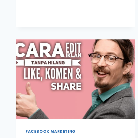
BILA
IKLAN
YANG
DAH
PUBLISH
TAPI
TAK
BERJALAN
FACEBOOK MARKETING