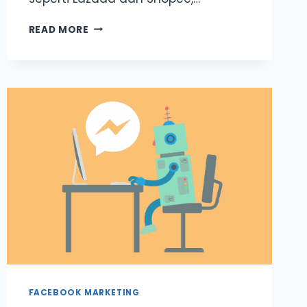
3
READ MORE
STRATEGI
PROVEN
UNTUK
TINGKATKAN
JUALAN
DI
WEBSITE
GUNA
FACEBOOK
ADS
&
PIXEL
FACEBOOK MARKETING