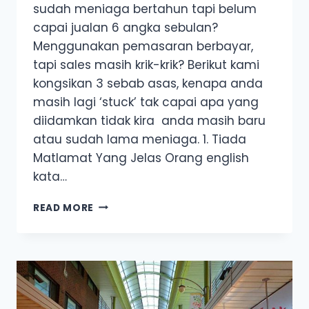
sudah meniaga bertahun tapi belum
capai jualan 6 angka sebulan?
Menggunakan pemasaran berbayar,
tapi sales masih krik-krik? Berikut kami
kongsikan 3 sebab asas, kenapa anda
masih lagi ‘stuck’ tak capai apa yang
diidamkan tidak kira anda masih baru
atau sudah lama meniaga. 1. Tiada
Matlamat Yang Jelas Orang english
kata…
3
READ MORE
PUNCA
KENAPA
USAHAWAN
FESYEN
ONLINE
GAGAL
CAPAI