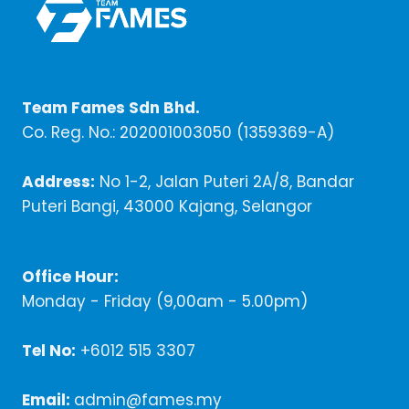
KOREA…
(BAGAIMANA
ANDA
JUGA
BOLEH
Team Fames Sdn Bhd.
APPLY
Co. Reg. No.: 202001003050 (1359369-A)
DALAM
BISNES
ONLINE)
Address:
No 1-2, Jalan Puteri 2A/8, Bandar
Puteri Bangi, 43000 Kajang, Selangor
Office Hour:
Monday - Friday (9,00am - 5.00pm)
Tel No:
+6012 515 3307
Email:
admin@fames.my