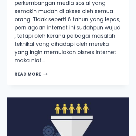
perkembangan media sosial yang
semakin mudah di akses oleh semua
orang. Tidak seperti 6 tahun yang lepas,
perniagaan internet ini sudahpun wujud
, tetapi oleh kerana pelbagai masalah
teknikal yang dihadapi oleh mereka
yang ingin memulakan bisnes internet
maka niat…
BELUM
READ MORE
MULAKAN
BISNES
INTERNET?
INI
5
SEBAB
MENGAPA
ANDA
PERLU