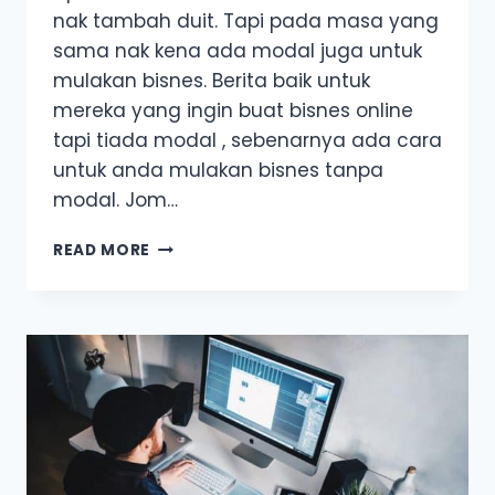
nak tambah duit. Tapi pada masa yang
sama nak kena ada modal juga untuk
mulakan bisnes. Berita baik untuk
mereka yang ingin buat bisnes online
tapi tiada modal , sebenarnya ada cara
untuk anda mulakan bisnes tanpa
modal. Jom…
NAK
READ MORE
MULA
BISNES
ONLINE
TAPI
TAKDE
MODAL?
INI
PENYELESAIANNYA
UNTUK
ANDA