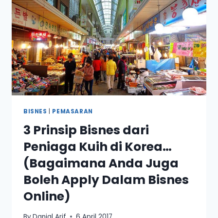
JUALAN
6
ANGKA
SEBULAN
BISNES
|
PEMASARAN
3 Prinsip Bisnes dari
Peniaga Kuih di Korea…
(Bagaimana Anda Juga
Boleh Apply Dalam Bisnes
Online)
By
Danial Arif
6 April 2017