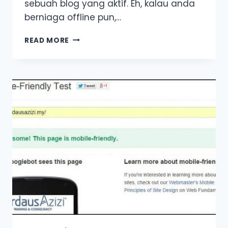
sebuah blog yang aktif. Eh, kalau anda
berniaga offline pun,…
3
READ MORE
SEBAB
ANDA
RUGI
JIKA
BELUM
ADA
BLOG