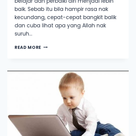
belajar dan perbaiki diri menjadi lebih
baik. Sebab itu bila hampir rasa nak
kecundang, cepat-cepat bangkit balik
dan cuba lihat apa yang Allah nak
suruh…
KESILAPAN
READ MORE
YANG
BUATKAN
BISNES
SAYA
JATUH
TERSUNGKUR…