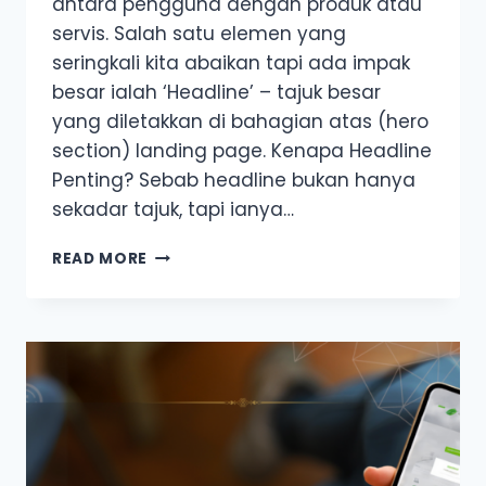
antara pengguna dengan produk atau
servis. Salah satu elemen yang
seringkali kita abaikan tapi ada impak
besar ialah ‘Headline’ – tajuk besar
yang diletakkan di bahagian atas (hero
section) landing page. Kenapa Headline
Penting? Sebab headline bukan hanya
sekadar tajuk, tapi ianya…
5
READ MORE
FORMULA
HEADLINE
UNTUK
TINGKATKAN
CONVERSION
LANDING
PAGE
ANDA