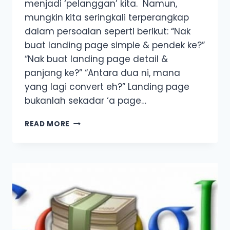
menjadi ‘pelanggan’ kita. Namun,
mungkin kita seringkali terperangkap
dalam persoalan seperti berikut: “Nak
buat landing page simple & pendek ke?”
“Nak buat landing page detail &
panjang ke?” “Antara dua ni, mana
yang lagi convert eh?” Landing page
bukanlah sekadar ‘a page…
LANDING
READ MORE
PAGE
PANJANG
VS
PENDEK:
MANA
SATU
YANG
LEBIH
CONVERT