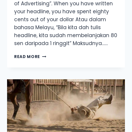
of Advertising”. When you have written
your headline, you have spent eighty
cents out of your dollar Atau dalam
bahasa Melayu, “Bila kita dah tulis
headline, kita sudah membelanjakan 80
sen daripada 1 ringgit” Maksudnya……
5
READ MORE
JENIS
HEADLINE
YANG
BERKESAN
UNTUK
IKLAN
NGO
&
FUND
RAISING