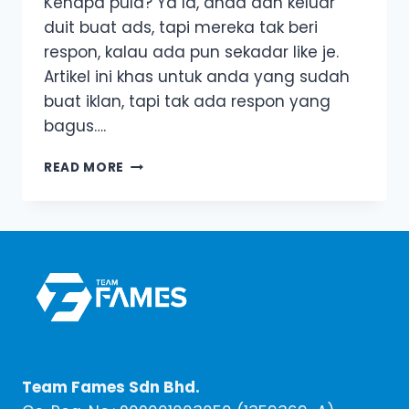
Kenapa pula? Ya la, anda dah keluar
duit buat ads, tapi mereka tak beri
respon, kalau ada pun sekadar like je.
Artikel ini khas untuk anda yang sudah
buat iklan, tapi tak ada respon yang
bagus….
IKLAN
READ MORE
TAKDE
RESPON?
ANDA
WAJIB
HERET,
TAMPAR
DAN
JENTIK
PROSPEK
ANDA
SEKARANG!
Team Fames Sdn Bhd.