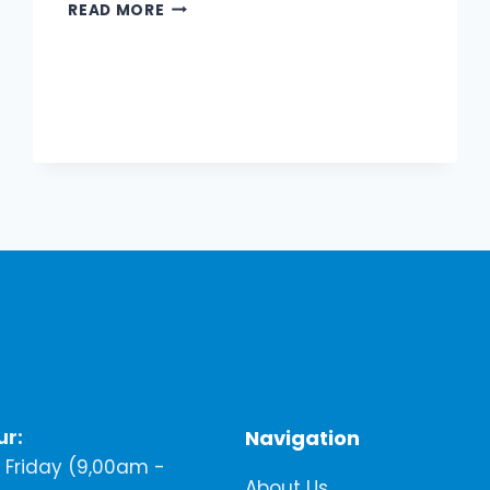
CARA
READ MORE
MULAKAN
BISNES
ONLINE
ANDA
SENDIRI
DENGAN
3
LANGKAH
MUDAH!
ur:
Navigation
Friday (9,00am -
About Us