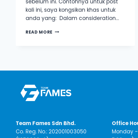
sebelum ini. Contohnya untuk post
kali ini, saya kongsikan khas untuk
anda yang: Dalam consideration…
5
READ MORE
PERKARA
PENTING
ANDA
PERLU
AMBIL
TAHU
SEBELUM
MULA
RUN
IKLAN
PRODUK
GUNA
PLATFORM
ECOMMERCE.
Team Fames Sdn Bhd.
Office Ho
Co. Reg. No.: 202001003050
Monday - 