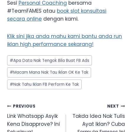
Sesi
Personal Coaching
bersama
#TeamFAMES atau
book slot konsultasi
secara online
dengan kami.
Klik sini jika anda mahu kami bantu anda run
iklan high performance sekarang!
Post
#
Apa Data Nak Tengok Bila Buat FB Ads
Tags:
#
Macam Mana Nak Tau Iklan OK Ke Tak
#
Nak Tahu Iklan FB Perform Ke Tak
Post
PREVIOUS
NEXT
navigation
Link Whatsapp Asyik
Takda Idea Nak Tulis
Kena Disapprove? Ini
Ayat Iklan? Cuba