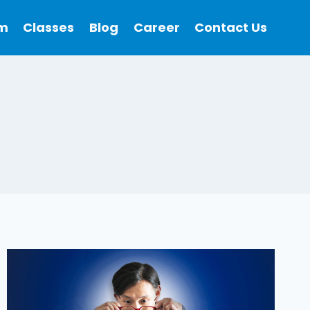
m
Classes
Blog
Career
Contact Us