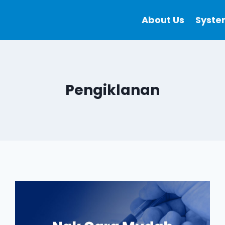
About Us
Syste
Pengiklanan