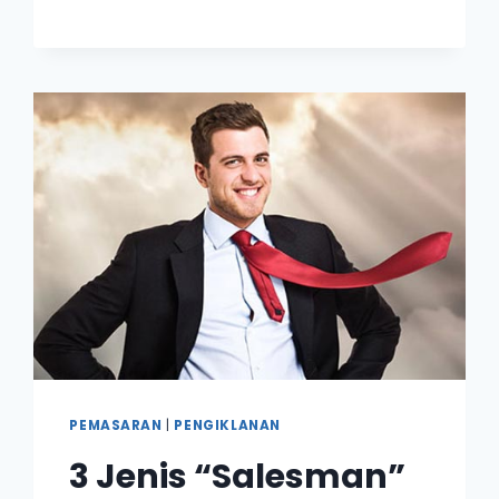
ELAK
KALAU
NAK
TULIS
AYAT
POWER
PEMASARAN
|
PENGIKLANAN
3 Jenis “Salesman”