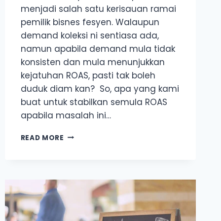
menjadi salah satu kerisauan ramai
pemilik bisnes fesyen. Walaupun
demand koleksi ni sentiasa ada,
namun apabila demand mula tidak
konsisten dan mula menunjukkan
kejatuhan ROAS, pasti tak boleh
duduk diam kan? So, apa yang kami
buat untuk stabilkan semula ROAS
apabila masalah ini…
[TIPS
READ MORE
BISNES
FESYEN]:
KOLEKSI
EVERGREEN
SEMAKIN
KURANG
SAMBUTAN?
CUBA