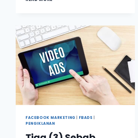
CARA
MEYAKINKAN
PELANGGAN
DENGAN
BAIK
FACEBOOK MARKETING
|
FBADS
|
PENGIKLANAN
Tiga (3) Sebab