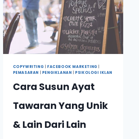
GUNA
3
RAHSIA
INI
UNTUK
TINGKATKAN
SEMULA
ROAS
IKLAN
ANDA!
COPYWRITING
|
FACEBOOK MARKETING
|
PEMASARAN
|
PENGIKLANAN
|
PSIKOLOGI IKLAN
Cara Susun Ayat
Tawaran Yang Unik
& Lain Dari Lain