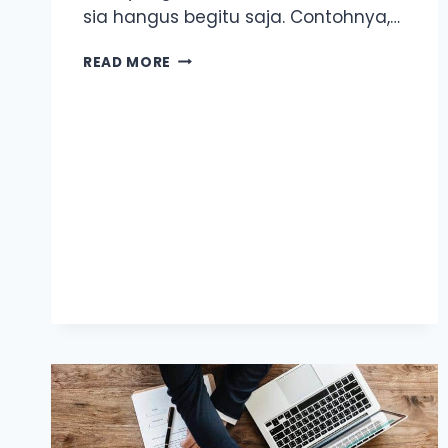
sia hangus begitu saja. Contohnya,…
IKLAN
READ MORE
KE
WHATSAPP
VS
WEBSITE:
MANA
PILIHAN
TERBAIK
UNTUK
DIJADIKAN
MEDIUM
JUALAN?