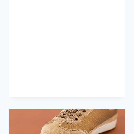
MUDAH
REKOD
DATA
ADS
SPEND
ANDA
LEBIH
DARIPADA
SEHARI?
INI
CARANYA!