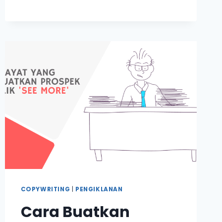
TAWARAN
YANG
UNIK
&
LAIN
DARI
LAIN
COPYWRITING
|
PENGIKLANAN
Cara Buatkan