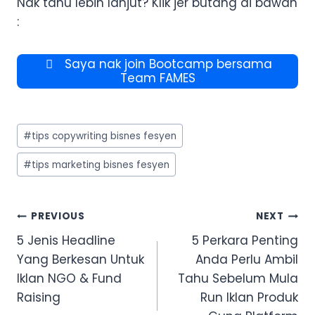
Nak tahu lebih lanjut? Klik jer butang di bawah
:
Saya nak join Bootcamp bersama
Team FAMES
Post
#
tips copywriting bisnes fesyen
Tags:
#
tips marketing bisnes fesyen
Post
PREVIOUS
NEXT
navigation
5 Jenis Headline
5 Perkara Penting
Yang Berkesan Untuk
Anda Perlu Ambil
Iklan NGO & Fund
Tahu Sebelum Mula
Raising
Run Iklan Produk