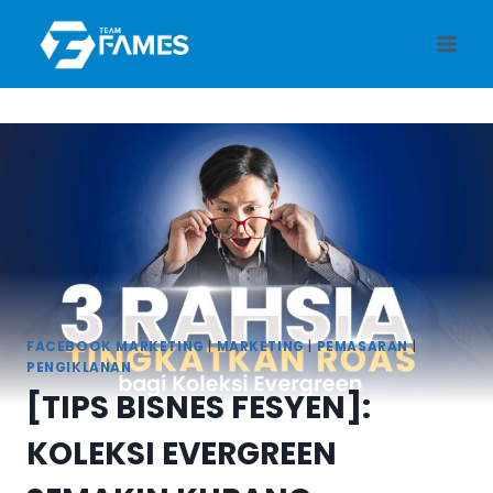
Skip
to
content
FACEBOOK MARKETING
|
MARKETING
|
PEMASARAN
|
PENGIKLANAN
[TIPS BISNES FESYEN]:
KOLEKSI EVERGREEN