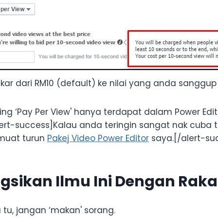
ukar dari RM10 (default) ke nilai yang anda sanggup 
ing ‘Pay Per View' hanya terdapat dalam Power Edit
lert-success]Kalau anda teringin sangat nak cuba t
 muat turun
Pakej Video Power Editor
saya.[/alert-su
gsikan Ilmu Ini Dengan Rak
 tu, jangan ‘makan' sorang.