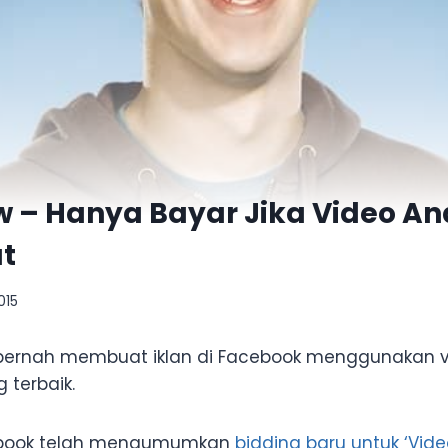
w – Hanya Bayar Jika Video An
at
015
pernah membuat iklan di Facebook menggunakan v
terbaik.
cebook telah mengumumkan
bidding baru untuk ‘Vid