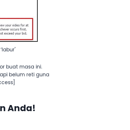
‘labur'
or buat masa ini.
api belum reti guna
ccess]
an Anda!