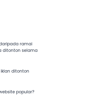
daripada ramai
a ditonton selama
klan ditonton
website popular?