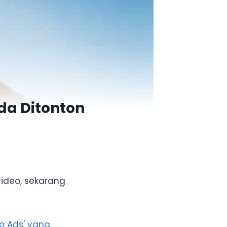
da Ditonton
ideo, sekarang
eo Ads' yang