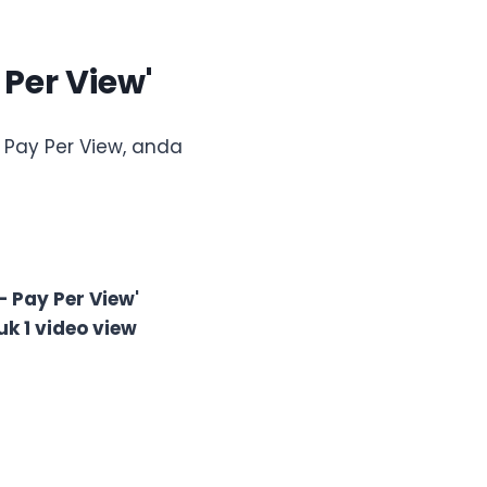
Per View'
Pay Per View, anda
– Pay Per View'
k 1 video view