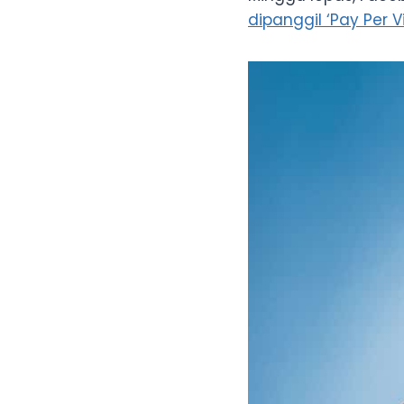
dipanggil ‘Pay Per V