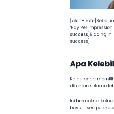
[alert-note]Sebelum
‘Pay Per Impression
success]Bidding ini
success]
Apa Kelebi
Kalau anda memilih
ditonton selama leb
Ini bermakna, kalau
bayar 1 sen pun ke