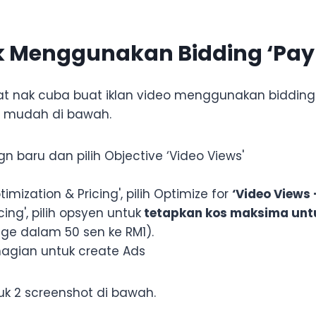
 Menggunakan Bidding ‘Pay 
t nak cuba buat iklan video menggunakan bidding 
ah mudah di bawah.
 baru dan pilih Objective ‘Video Views'
imization & Pricing', pilih Optimize for
‘Video Views 
cing', pilih opsyen untuk
tetapkan kos maksima untu
ge dalam 50 sen ke RM1).
hagian untuk create Ads
uk 2 screenshot di bawah.