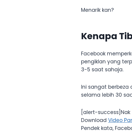
Menarik kan?
Kenapa Tib
Facebook memperke
pengiklan yang ter
3-5 saat sahaja.
Ini sangat berbeza
selama lebih 30 saa
[alert-success]Nak 
Download
Video Pa
Pendek kata, Faceb