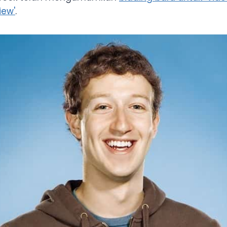
iew'
.