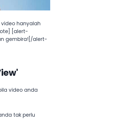
s video hanyalah
ote] [alert-
 gembira![/alert-
iew'
ila video anda
anda tak perlu