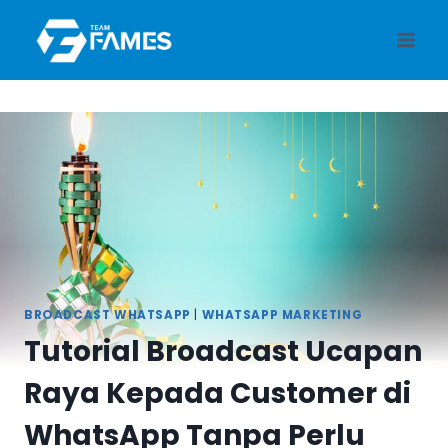
Skip
to
content
BROADCAST WHATSAPP
|
WHATSAPP MARKETING
Tutorial Broadcast Ucapan
Raya Kepada Customer di
WhatsApp Tanpa Perlu