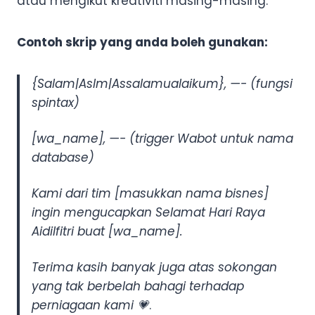
atau mengikut kreativiti masing-masing.
Contoh skrip yang anda boleh gunakan:
{Salam|Aslm|Assalamualaikum}, —- (fungsi
spintax)
[wa_name], —- (trigger Wabot untuk nama
database)
Kami dari tim [masukkan nama bisnes]
ingin mengucapkan Selamat Hari Raya
Aidilfitri buat [wa_name].
Terima kasih banyak juga atas sokongan
yang tak berbelah bahagi terhadap
perniagaan kami
💗
.