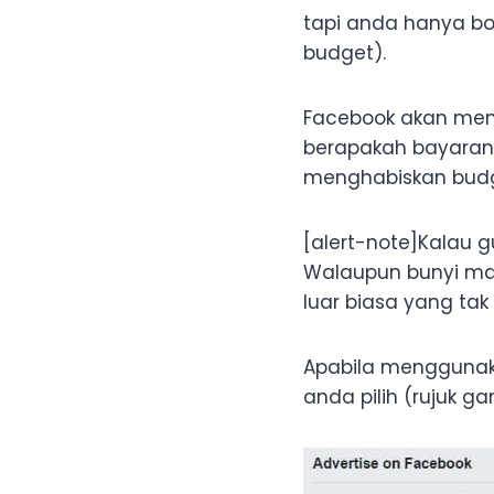
tapi anda hanya bo
budget).
Facebook akan men
berapakah bayaran 
menghabiskan budg
[alert-note]Kalau g
Walaupun bunyi ma
luar biasa yang tak
Apabila menggunaka
anda pilih (rujuk g