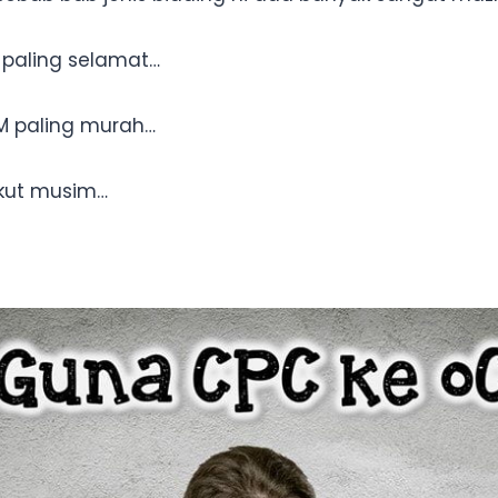
C paling selamat…
PM paling murah…
 ikut musim…