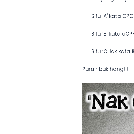
Sifu ‘A' kata CP
Sifu ‘B' kata oC
Sifu ‘C' lak kata
Parah bak hang!!!