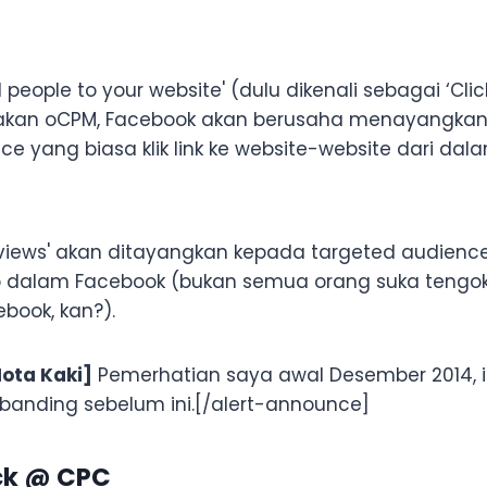
 people to your website' (dulu dikenali sebagai ‘Clic
an oCPM, Facebook akan berusaha menayangkan 
e yang biasa klik link ke website-website dari dal
o views' akan ditayangkan kepada targeted audienc
 dalam Facebook (bukan semua orang suka tengo
book, kan?).
ota Kaki]
Pemerhatian saya awal Desember 2014, 
erbanding sebelum ini.[/alert-announce]
ick @ CPC