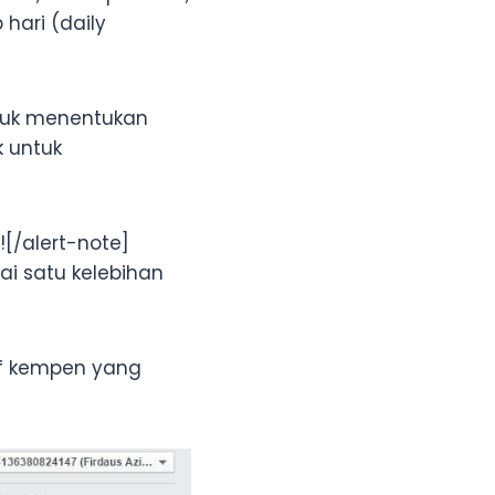
hari (daily
tuk menentukan
k untuk
![/alert-note]
i satu kelebihan
if kempen yang