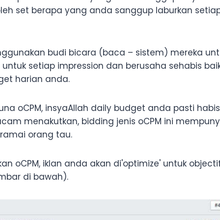
leh set berapa yang anda sanggup laburkan setiap 
ggunakan budi bicara (baca – sistem) mereka un
untuk setiap impression dan berusaha sehabis bai
et harian anda.
una oCPM, insyaAllah daily budget anda pasti habis
cam menakutkan, bidding jenis oCPM ini mempunya
 ramai orang tau.
n oCPM, iklan anda akan di'optimize' untuk object
ambar di bawah).