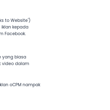
ks to Website')
iklan kepada
am Facebook.
e yang biasa
k video dalam
iklan oCPM nampak