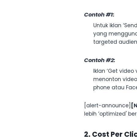
Contoh #1:
Untuk iklan ‘Send
yang menggunak
targeted audienc
Contoh #2:
Iklan ‘Get vide
menonton video
phone atau Face
[alert-announce]
[N
lebih ‘optimized' b
2. Cost Per Cl