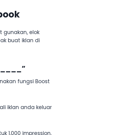
ebook
 gunakan, elok
ak buat iklan di
______”
unakan fungsi Boost
li iklan anda keluar
k 1,000 impression,