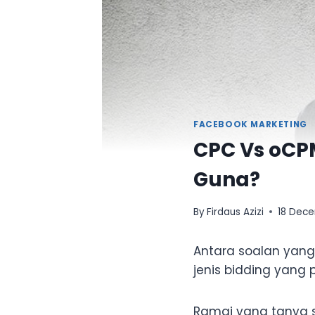
FACEBOOK MARKETING
CPC Vs oCP
Guna?
By
Firdaus Azizi
18 Dec
Antara soalan yang
jenis bidding yang
Ramai yang tanya s