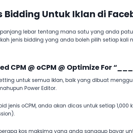
s Bidding Untuk Iklan di Fac
 panjang lebar tentang mana satu yang anda patut
kah jenis bidding yang anda boleh pilih setiap kali n
ized CPM @ oCPM @ Optimize For “_
setting untuk semua iklan, baik yang dibuat mengg
mahupun Power Editor.
d jenis oCPM, anda akan dicas untuk setiap 1,000 ka
sion).
 berapa kos maksima yang anda sanggup bayar untu